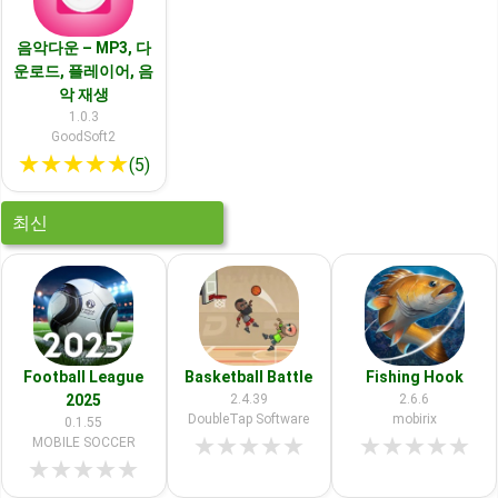
음악다운 – MP3, 다
운로드, 플레이어, 음
악 재생
1.0.3
GoodSoft2
★
★
★
★
★
(5)
최신
Football League
Basketball Battle
Fishing Hook
2025
2.4.39
2.6.6
DoubleTap Software
mobirix
0.1.55
★
★
★
★
★
★
★
★
★
★
MOBILE SOCCER
★
★
★
★
★