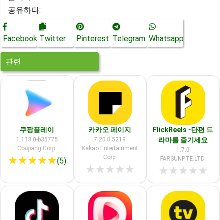
공유하다:
Facebook
Twitter
Pinterest
Telegram
Whatsapp
관련
쿠팡플레이
카카오 페이지
FlickReels -단편 드
1.113.0-b35775
7.20.0.5218
라마를 즐기세요
Coupang Corp.
Kakao Entertainment
1.7.0
Corp.
★
★
★
★
★
FARSUNPTE.LTD.
(5)
★
★
★
★
★
★
★
★
★
★