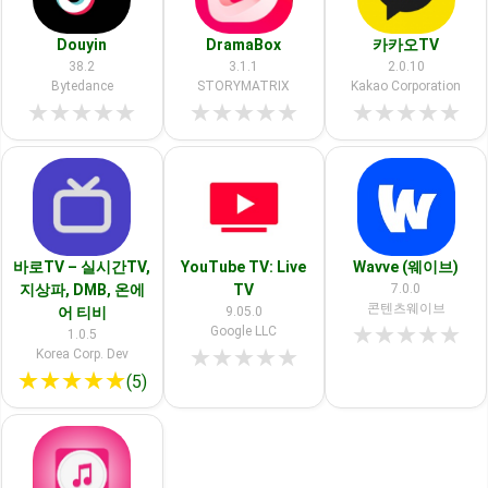
Douyin
DramaBox
카카오TV
38.2
3.1.1
2.0.10
Bytedance
STORYMATRIX
Kakao Corporation
★
★
★
★
★
★
★
★
★
★
★
★
★
★
★
바로TV – 실시간TV,
YouTube TV: Live
Wavve (웨이브)
지상파, DMB, 온에
TV
7.0.0
콘텐츠웨이브
어 티비
9.05.0
★
★
★
★
★
Google LLC
1.0.5
★
★
★
★
★
Korea Corp. Dev
★
★
★
★
★
(5)