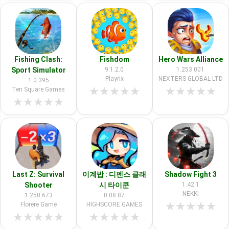
Fishing Clash:
Fishdom
Hero Wars Alliance
Sport Simulator
9.1.2.0
1.253.001
Playrix
NEXTERS GLOBAL LTD
1.0.395
★
★
★
★
★
★
★
★
★
★
Ten Square Games
★
★
★
★
★
Last Z: Survival
이계밥 : 디펜스 클래
Shadow Fight 3
Shooter
시 타이쿤
1.42.1
NEKKI
1.250.673
0.08.87
★
★
★
★
★
Florere Game
HIGHSCORE GAMES
★
★
★
★
★
★
★
★
★
★