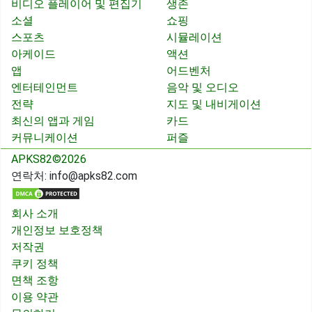
비디오 플레이어 및 편집기
생존
소셜
쇼핑
스포츠
시뮬레이션
아케이드
액션
앱
어드벤처
엔터테인먼트
음악 및 오디오
전략
지도 및 내비게이션
최신의 앱과 게임
카드
커뮤니케이션
퍼즐
APKS82©2026
연락처:
info@apks82.com
회사 소개
개인정보 보호정책
저작권
쿠키 정책
면책 조항
이용 약관